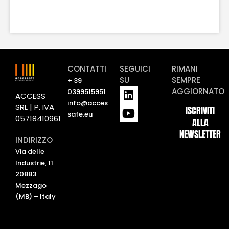
CONTATTI
SEGUICI
RIMANI
SU
SEMPRE
+ 39
L
Y
AGGIORNATO
0399515951
ACCESS
i
o
info@acces
SRL | P. IVA
ISCRIVITI
n
u
safe.eu
05718410961
ALLA
k
t
NEWSLETTER
e
u
INDIRIZZO
d
b
Via delle
i
e
Industrie, 11
n
20883
Mezzago
(MB) – Italy