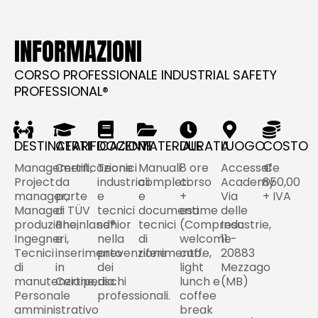
INFORMAZIONI
CORSO PROFESSIONALE INDUSTRIAL SAFETY
PROFESSIONAL®
DESTINATARI
CERTIFICAZIONE
DOCENTI
MATERIALE
DURATA
LUOGO
COSTO
Management,
Certificazione
Tecnici
Manuali
8 ore
Accessafe
€
Project
da
industriali
completi
corso
Academy
850,00
manager,
parte
e
e
+
Via
+ IVA
Manager
di TÜV
tecnici
documenti
esame
delle
produzione,
Rheinland®
senior
tecnici
(Compreso
Industrie,
Ingegneri,
e
nella
di
welcome
11 -
Tecnici
inserimento
prevenzione
riferimento.
coffe,
20883
di
in
dei
light
Mezzago
manutenzione,
Certipedia.
rischi
lunch e
(MB)
Personale
professionali.
coffee
amministrativo
break