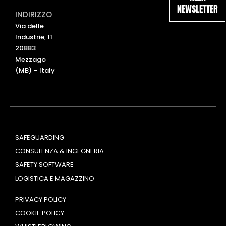
NEWSLETTER
e
u
INDIRIZZO
d
b
Via delle
i
e
Industrie, 11
n
20883
Mezzago
(MB) – Italy
SAFEGUARDING
CONSULENZA & INGEGNERIA
SAFETY SOFTWARE
LOGISTICA E MAGAZZINO
PRIVACY POLICY
COOKIE POLICY