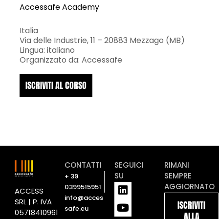
Accessafe Academy
Italia
Via delle Industrie, 11 – 20883 Mezzago (MB)
Lingua: italiano
Organizzato da: Accessafe
ISCRIVITI AL CORSO
CONTATTI
SEGUICI
RIMANI
SU
SEMPRE
+ 39
L
Y
AGGIORNATO
0399515951
ACCESS
i
o
info@acces
SRL | P. IVA
ISCRIVITI
n
u
safe.eu
05718410961
ALLA
k
t