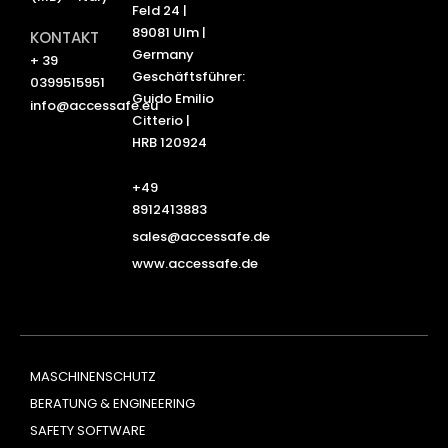
Feld 24 |
89081 Ulm |
KONTAKT
Germany
+ 39
Geschäftsführer:
0399515951
Guido Emilio
info@accessafe.eu
Citterio |
HRB 120924
+49
8912413883
sales@accessafe.de
www.accessafe.de
MASCHINENSCHUTZ
BERATUNG & ENGINEERING
SAFETY SOFTWARE