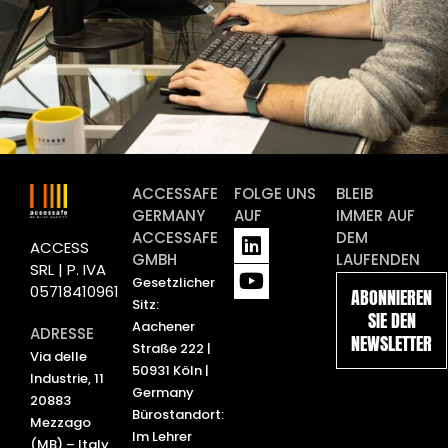
ACCESSAFE
FOLGE UNS
BLEIB
GERMANY
AUF
IMMER AUF
L
Y
ACCESSAFE
DEM
ACCESS
i
o
GMBH
LAUFENDEN
SRL | P. IVA
n
u
Gesetzlicher
05718410961
ABONNIEREN
k
t
Sitz:
SIE DEN
e
u
Aachener
ADRESSE
NEWSLETTER
d
b
Straße 222 |
Via delle
i
e
50931 Köln |
Industrie, 11
n
Germany
20883
Bürostandort:
Mezzago
Im Lehrer
(MB) – Italy