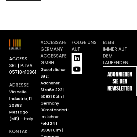
ACCESSAFE
FOLGE UNS
BLEIB
GERMANY
AUF
IMMER AUF
L
Y
ACCESSAFE
DEM
ACCESS
i
o
GMBH
LAUFENDEN
SRL | P. IVA
n
u
Gesetzlicher
05718410961
ABONNIEREN
k
t
Sitz:
SIE DEN
e
u
Aachener
ADRESSE
NEWSLETTER
d
b
Straße 222 |
Via delle
i
e
50931 Köln |
Industrie, 11
n
Germany
20883
Bürostandort:
Mezzago
Im Lehrer
(MB) – Italy
Feld 24 |
89081 Ulm |
KONTAKT
Germany