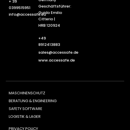
+ 39
Geschäftsführer:
0399515951
Guido Emilio
info@accessafe.eu
Citterio |
HRB 120924
+49
8912413883
sales@accessafe.de
www.accessafe.de
MASCHINENSCHUTZ
BERATUNG & ENGINEERING
SAFETY SOFTWARE
LOGISTIK & LAGER
PRIVACY POLICY