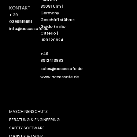
89081 Ulm |
KONTAKT
Germany
+ 39
Geschäftsführer:
0399515951
Guido Emilio
info@accessafe.eu
Citterio |
HRB 120924
+49
8912413883
sales@accessafe.de
www.accessafe.de
MASCHINENSCHUTZ
BERATUNG & ENGINEERING
SAFETY SOFTWARE
LOGISTIK & LAGER