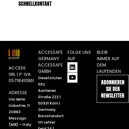
SCHNELLKONTAKT
ACCESSAFE
FOLGE UNS
BLEIB
GERMANY
AUF
IMMER AUF
L
Y
ACCESSAFE
DEM
ACCESS
i
o
GMBH
LAUFENDEN
SRL | P. IVA
n
u
Gesetzlicher
05718410961
ABONNIEREN
k
t
Sitz:
SIE DEN
e
u
Aachener
ADRESSE
NEWSLETTER
d
b
Straße 222 |
Via delle
i
e
50931 Köln |
Industrie, 11
n
Germany
20883
Bürostandort:
Mezzago
Im Lehrer
(MB) – Italy
Feld 24 |