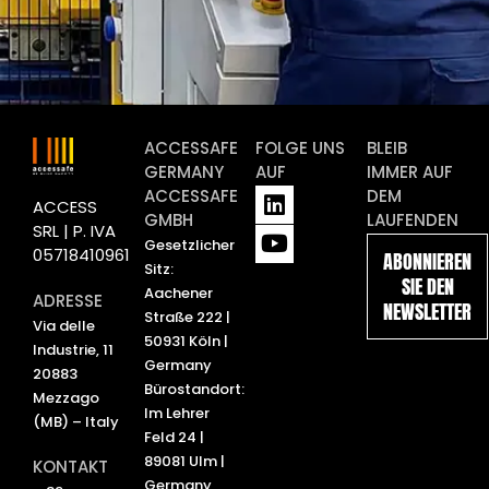
ACCESSAFE
FOLGE UNS
BLEIB
GERMANY
AUF
IMMER AUF
L
Y
ACCESSAFE
DEM
ACCESS
i
o
GMBH
LAUFENDEN
SRL | P. IVA
n
u
Gesetzlicher
05718410961
ABONNIEREN
k
t
Sitz:
SIE DEN
e
u
Aachener
ADRESSE
NEWSLETTER
d
b
Straße 222 |
Via delle
i
e
50931 Köln |
Industrie, 11
n
Germany
20883
Bürostandort:
Mezzago
Im Lehrer
(MB) – Italy
Feld 24 |
89081 Ulm |
KONTAKT
Germany