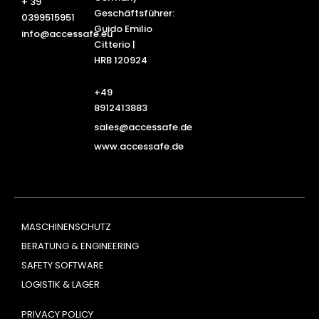
+ 39
Geschäftsführer:
0399515951
Guido Emilio
info@accessafe.eu
Citterio |
HRB 120924
+49
8912413883
sales@accessafe.de
www.accessafe.de
MASCHINENSCHUTZ
BERATUNG & ENGINEERING
SAFETY SOFTWARE
LOGISTIK & LAGER
PRIVACY POLICY