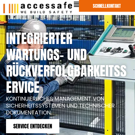
Zum
SCHNELLKONTAKT
Inhalt
springen
INTEGRIERTER
WARTUNGS- UND
RÜCKVERFOLGBARKEITSS
ERVICE
KONTINUIERLICHES MANAGEMENT VON
SICHERHEITSSYSTEMEN UND TECHNISCHER
DOKUMENTATION
SERVICE ENTDECKEN