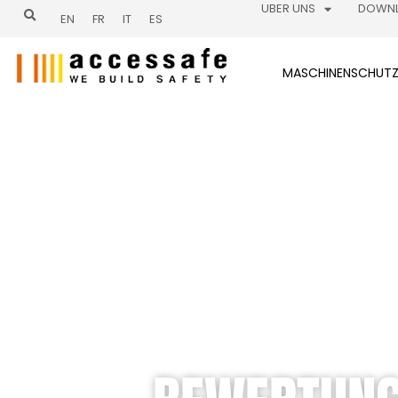
Zum
UBER UNS
DOWN
EN
FR
IT
ES
Inhalt
springen
MASCHINENSCHUT