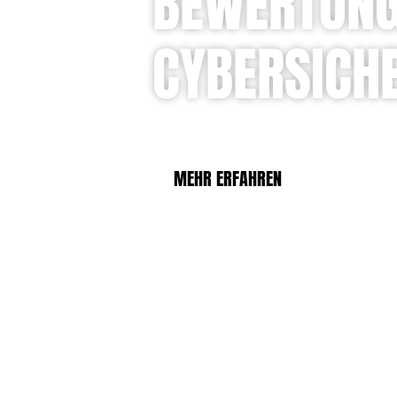
BEWERTUNG
CYBERSICH
VORABANALYSE DER OT-S
MEHR ERFAHREN