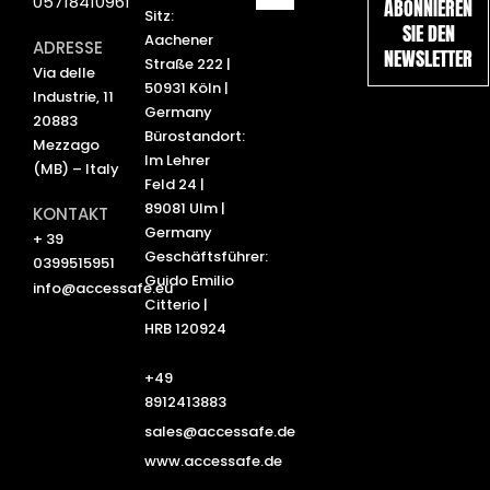
05718410961
ABONNIEREN
k
t
Sitz:
SIE DEN
e
u
Aachener
ADRESSE
NEWSLETTER
d
b
Straße 222 |
Via delle
i
e
50931 Köln |
Industrie, 11
n
Germany
20883
Bürostandort:
Mezzago
Im Lehrer
(MB) – Italy
Feld 24 |
89081 Ulm |
KONTAKT
Germany
+ 39
Geschäftsführer:
0399515951
Guido Emilio
info@accessafe.eu
Citterio |
HRB 120924
+49
8912413883
sales@accessafe.de
www.accessafe.de