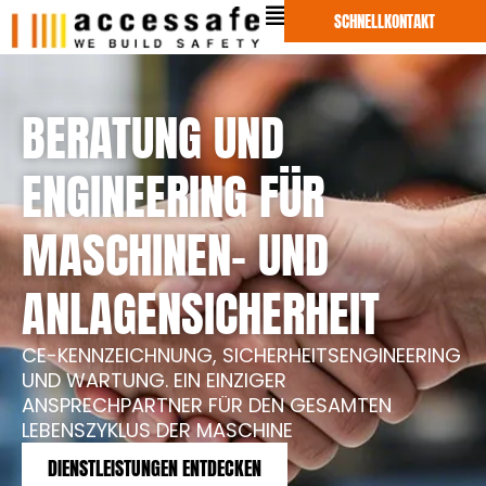
Zum
SCHNELLKONTAKT
Inhalt
springen
BERATUNG UND
ENGINEERING FÜR
MASCHINEN- UND
ANLAGENSICHERHEIT
CE-KENNZEICHNUNG, SICHERHEITSENGINEERING
UND WARTUNG. EIN EINZIGER
ANSPRECHPARTNER FÜR DEN GESAMTEN
LEBENSZYKLUS DER MASCHINE
DIENSTLEISTUNGEN ENTDECKEN