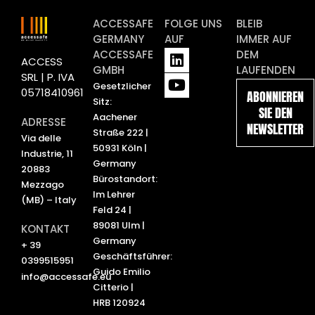
ACCESSAFE
FOLGE UNS
BLEIB
GERMANY
AUF
IMMER AUF
L
Y
ACCESSAFE
DEM
ACCESS
i
o
GMBH
LAUFENDEN
SRL | P. IVA
n
u
Gesetzlicher
05718410961
ABONNIEREN
k
t
Sitz:
SIE DEN
e
u
Aachener
ADRESSE
NEWSLETTER
d
b
Straße 222 |
Via delle
i
e
50931 Köln |
Industrie, 11
n
Germany
20883
Bürostandort:
Mezzago
Im Lehrer
(MB) – Italy
Feld 24 |
89081 Ulm |
KONTAKT
Germany
+ 39
Geschäftsführer:
0399515951
Guido Emilio
info@accessafe.eu
Citterio |
HRB 120924