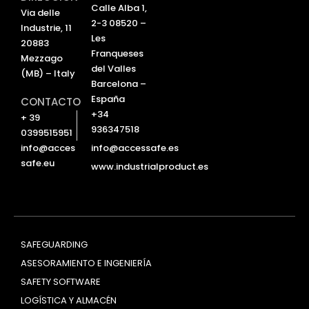
d
b
Calle Alba 1,
Via delle
i
e
2-3 08520 –
Industrie, 11
n
Les
20883
Franqueses
Mezzago
del Valles
(MB) – Italy
Barcelona –
España
CONTACTO
+34
+ 39
936347518
0399515951
info@accessafe.es
info@acces
safe.eu
www.industrialproduct.es
SAFEGUARDING
ASESORAMIENTO E INGENIERÍA
SAFETY SOFTWARE
LOGÍSTICA Y ALMACÉN