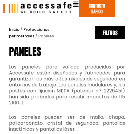
Ir
CONTACTO
al
RÁPIDO
contenido
Inicio
/
Protecciones
FILTROS
perimetrales
/ Paneles
PANELES
Los paneles para vallado producidos por
Accessafe están diseñados y fabricados para
garantizar los más altos niveles de seguridad en
entornos de trabajo. Los paneles modulares y, los
postes con fijación META (patente n.º 2226451)
han sido probados para resistir impactos de 115
2100 J.
Los paneles pueden ser de malla, chapa,
policarbonato, cristal de seguridad, pantallas
inactínicas y pantallas láser.