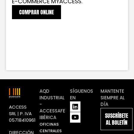
E-COMMERCE MYACCESS.
COMPRAR ONLINE
AQD
SÍGUENOS
MANTENTE
INDUSTRIAL
EN
SIEMPRE AL
L
Y
-
DÍA
ACCESS
i
o
ACCESSAFE
SRL | P. IVA
SUSCRÍBETE
n
u
IBÉRICA
05718410961
AL BOLETÍN
k
t
OFICINAS
e
u
CENTRALES
DIRECCIÓN