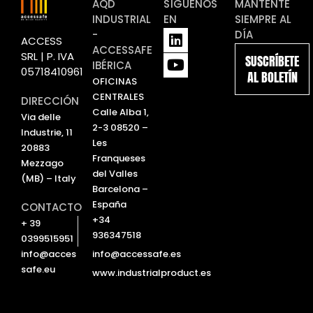
AQD
SÍGUENOS
MANTENTE
INDUSTRIAL
EN
SIEMPRE AL
L
Y
-
DÍA
ACCESS
i
o
ACCESSAFE
SRL | P. IVA
SUSCRÍBETE
n
u
IBÉRICA
05718410961
AL BOLETÍN
k
t
OFICINAS
e
u
CENTRALES
DIRECCIÓN
d
b
Calle Alba 1,
Via delle
i
e
2-3 08520 –
Industrie, 11
n
Les
20883
Franqueses
Mezzago
del Valles
(MB) – Italy
Barcelona –
España
CONTACTO
+34
+ 39
936347518
0399515951
info@accessafe.es
info@acces
safe.eu
www.industrialproduct.es