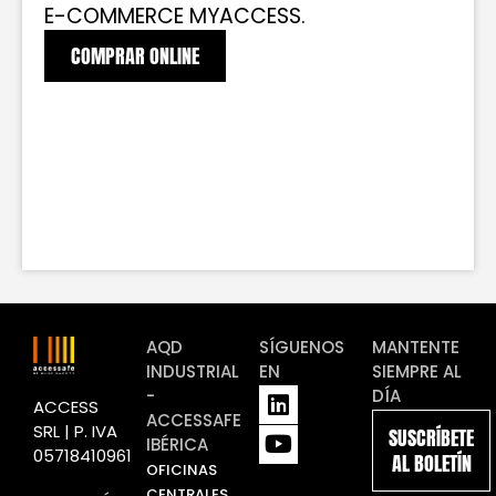
E-COMMERCE MYACCESS.
COMPRAR ONLINE
AQD
SÍGUENOS
MANTENTE
INDUSTRIAL
EN
SIEMPRE AL
L
Y
-
DÍA
ACCESS
i
o
ACCESSAFE
SRL | P. IVA
SUSCRÍBETE
n
u
IBÉRICA
05718410961
AL BOLETÍN
k
t
OFICINAS
e
u
CENTRALES