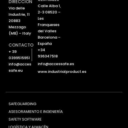
DIRECCIÓN
d
b
Calle Alba 1,
Via delle
i
e
2-3 08520 –
Industrie, 11
n
Les
20883
Franqueses
Mezzago
del Valles
(MB) – Italy
Barcelona –
España
CONTACTO
+34
+ 39
936347518
0399515951
info@accessafe.es
info@acces
safe.eu
www.industrialproduct.es
SAFEGUARDING
ASESORAMIENTO E INGENIERÍA
SAFETY SOFTWARE
LOGÍSTICA Y ALMACÉN