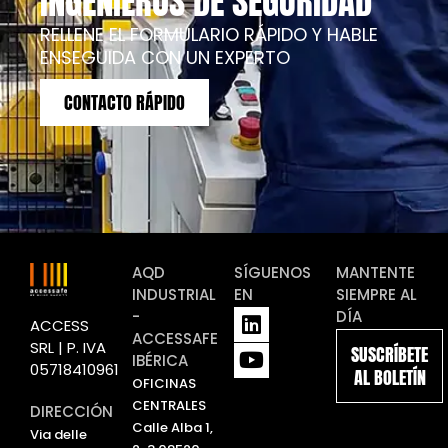
INGENIEROS DE SEGURIDAD
RELLENE EL FORMULARIO RÁPIDO Y HABLE
ENSEGUIDA CON UN EXPERTO
CONTACTO RÁPIDO
AQD
SÍGUENOS
MANTENTE
INDUSTRIAL
EN
SIEMPRE AL
L
Y
-
DÍA
ACCESS
i
o
ACCESSAFE
SRL | P. IVA
SUSCRÍBETE
n
u
IBÉRICA
05718410961
AL BOLETÍN
k
t
OFICINAS
e
u
CENTRALES
DIRECCIÓN
d
b
Calle Alba 1,
Via delle