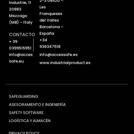
i
e
2-3 08520 –
Industrie, 11
n
Les
20883
Franqueses
Mezzago
del Valles
(MB) – Italy
Barcelona –
España
CONTACTO
+34
+ 39
936347518
0399515951
info@accessafe.es
info@acces
safe.eu
www.industrialproduct.es
SAFEGUARDING
ASESORAMIENTO E INGENIERÍA
SAFETY SOFTWARE
LOGÍSTICA Y ALMACÉN
PRIVACY POLICY