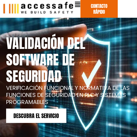
Ir
CONTACTO
al
RÁPIDO
contenido
VALIDACIÓN DEL
SOFTWARE DE
SEGURIDAD
VERIFICACIÓN FUNCIONAL Y NORMATIVA DE LAS
FUNCIONES DE SEGURIDAD EN PLC Y SISTEMAS
PROGRAMABLES
DESCUBRA EL SERVICIO