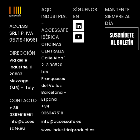
AQD
SÍGUENOS
MANTENTE
INDUSTRIAL
EN
SIEMPRE AL
L
Y
-
DÍA
ACCESS
i
o
ACCESSAFE
SRL | P. IVA
SUSCRÍBETE
n
u
IBÉRICA
05718410961
AL BOLETÍN
k
t
OFICINAS
e
u
CENTRALES
DIRECCIÓN
d
b
Calle Alba 1,
Via delle
i
e
2-3 08520 –
Industrie, 11
n
Les
20883
Franqueses
Mezzago
del Valles
(MB) – Italy
Barcelona –
España
CONTACTO
+34
+ 39
936347518
0399515951
info@accessafe.es
info@acces
safe.eu
www.industrialproduct.es