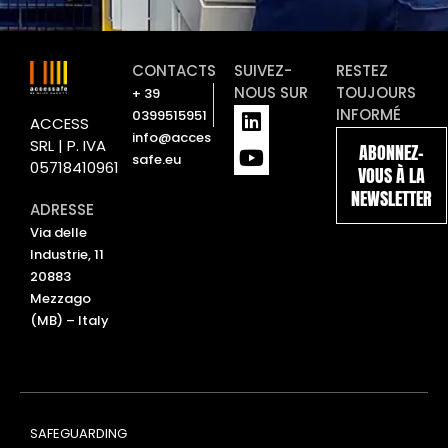
CONTACTS
SUIVEZ-
RESTEZ
NOUS SUR
TOUJOURS
+ 39
L
Y
INFORMÉ
0399515951
ACCESS
i
o
info@acces
SRL | P. IVA
ABONNEZ-
n
u
safe.eu
05718410961
VOUS À LA
k
t
NEWSLETTER
e
u
ADRESSE
d
b
Via delle
i
e
Industrie, 11
n
20883
Mezzago
(MB) – Italy
SAFEGUARDING