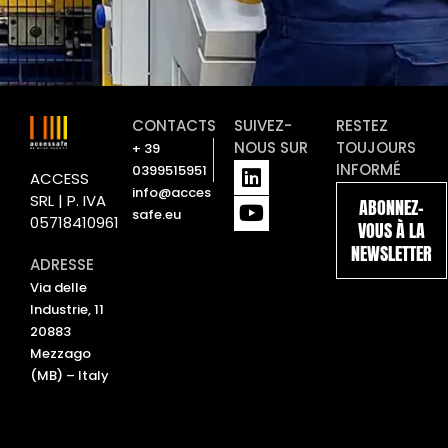
CONTACTS
SUIVEZ-
RESTEZ
NOUS SUR
TOUJOURS
+ 39
L
Y
INFORMÉ
0399515951
ACCESS
i
o
info@acces
SRL | P. IVA
ABONNEZ-
n
u
safe.eu
05718410961
VOUS À LA
k
t
NEWSLETTER
e
u
ADRESSE
d
b
Via delle
i
e
Industrie, 11
n
20883
Mezzago
(MB) – Italy