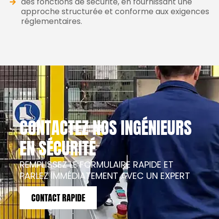
des fonctions de sécurité, en fournissant une
approche structurée et conforme aux exigences
réglementaires.
CONTACTEZ NOS INGÉNIEURS
EN SÉCURITÉ
REMPLISSEZ LE FORMULAIRE RAPIDE ET
PARLEZ IMMÉDIATEMENT AVEC UN EXPERT
CONTACT RAPIDE