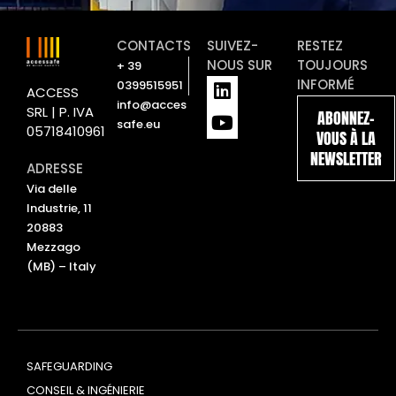
CONTACTS
SUIVEZ-
RESTEZ
NOUS SUR
TOUJOURS
+ 39
L
Y
INFORMÉ
0399515951
ACCESS
i
o
info@acces
SRL | P. IVA
ABONNEZ-
n
u
safe.eu
05718410961
VOUS À LA
k
t
NEWSLETTER
e
u
ADRESSE
d
b
Via delle
i
e
Industrie, 11
n
20883
Mezzago
(MB) – Italy
SAFEGUARDING
CONSEIL & INGÉNIERIE