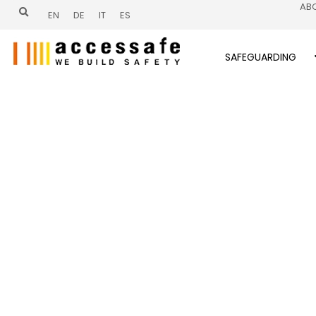
Aller
AB
EN
DE
IT
ES
au
contenu
SAFEGUARDING