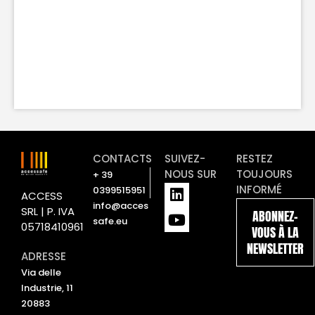
CONTACTS
SUIVEZ-
RESTEZ
NOUS SUR
TOUJOURS
+ 39
L
Y
INFORMÉ
0399515951
ACCESS
i
o
info@acces
SRL | P. IVA
ABONNEZ-
n
u
safe.eu
05718410961
VOUS À LA
k
t
NEWSLETTER
e
u
ADRESSE
d
b
Via delle
i
e
Industrie, 11
n
20883