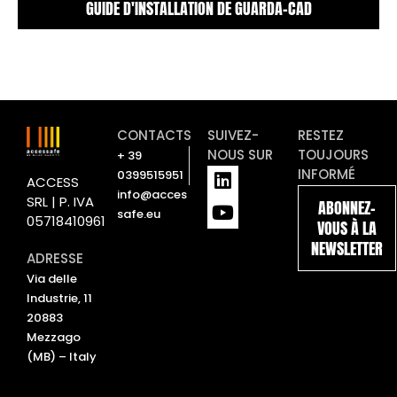
GUIDE D'INSTALLATION DE GUARDA-CAD
CONTACTS
SUIVEZ-
RESTEZ
NOUS SUR
TOUJOURS
+ 39
L
Y
INFORMÉ
0399515951
ACCESS
i
o
info@acces
SRL | P. IVA
ABONNEZ-
n
u
safe.eu
05718410961
VOUS À LA
k
t
NEWSLETTER
e
u
ADRESSE
d
b
Via delle
i
e
Industrie, 11
n
20883
Mezzago
(MB) – Italy