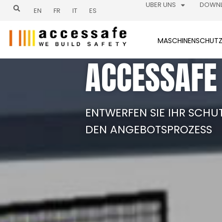
Zum
UBER UNS
DOWN
EN
FR
IT
ES
Inhalt
springen
MASCHINENSCHUT
ACCESSAFE
ENTWERFEN SIE IHR SCH
DEN ANGEBOTSPROZESS