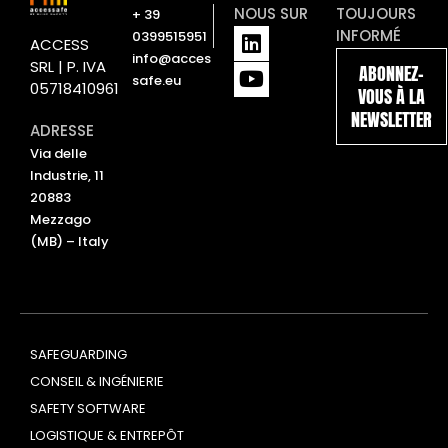
NOUS SUR
TOUJOURS
+ 39
L
Y
INFORMÉ
0399515951
ACCESS
i
o
info@acces
SRL | P. IVA
ABONNEZ-
n
u
safe.eu
05718410961
VOUS À LA
k
t
NEWSLETTER
e
u
ADRESSE
d
b
Via delle
i
e
Industrie, 11
n
20883
Mezzago
(MB) – Italy
SAFEGUARDING
CONSEIL & INGÉNIERIE
SAFETY SOFTWARE
LOGISTIQUE & ENTREPÔT