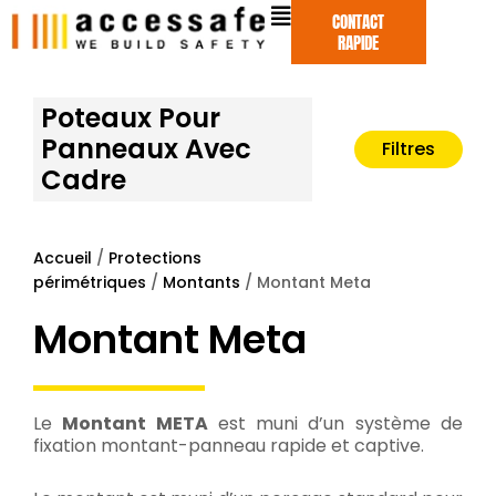
Aller
CONTACT
au
RAPIDE
contenu
Poteaux Pour
Panneaux Avec
Filtres
Cadre
Accueil
/
Protections
périmétriques
/
Montants
/ Montant Meta
Montant Meta
Le
Montant META
est muni d’un système de
fixation montant-panneau rapide et captive.