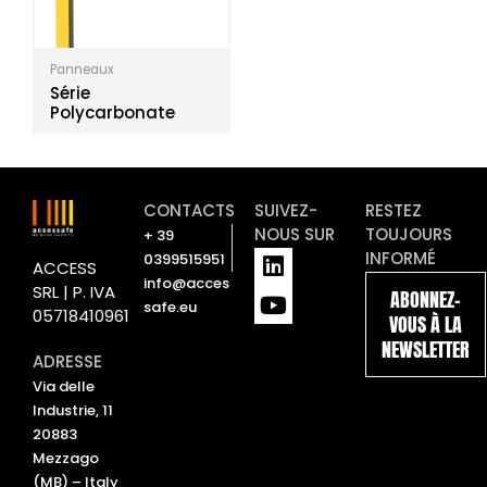
Panneaux
Série
Polycarbonate
CONTACTS
SUIVEZ-
RESTEZ
NOUS SUR
TOUJOURS
+ 39
L
Y
INFORMÉ
0399515951
ACCESS
i
o
info@acces
SRL | P. IVA
ABONNEZ-
n
u
safe.eu
05718410961
VOUS À LA
k
t
NEWSLETTER
e
u
ADRESSE
d
b
Via delle
i
e
Industrie, 11
n
20883
Mezzago
(MB) – Italy