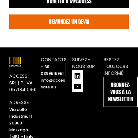
ACHETER À MYACCESS
DEMANDEZ UN DEVIS
CONTACTS
SUIVEZ-
RESTEZ
NOUS SUR
TOUJOURS
+ 39
L
Y
INFORMÉ
0399515951
ACCESS
i
o
info@acces
SRL | P. IVA
ABONNEZ-
n
u
safe.eu
05718410961
VOUS À LA
k
t
NEWSLETTER
e
u
ADRESSE
d
b
Via delle
i
e
Industrie, 11
n
20883
Mezzago
(MB) – Italy