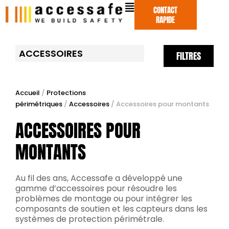
Aller
CONTACT
au
RAPIDE
contenu
ACCESSOIRES
FILTRES
Accueil
/
Protections
périmétriques
/
Accessoires
/ Accessoires pour montants
ACCESSOIRES POUR
MONTANTS
Au fil des ans, Accessafe a développé une
gamme d’accessoires pour résoudre les
problèmes de montage ou pour intégrer les
composants de soutien et les capteurs dans les
systèmes de protection périmétrale.