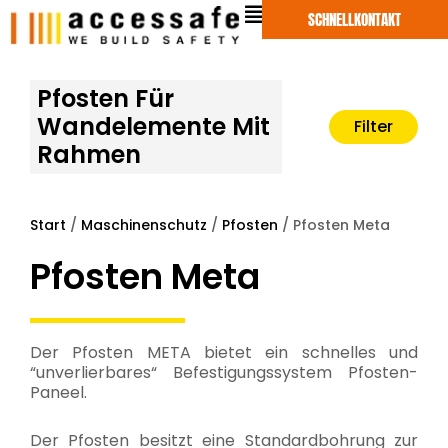
Zum
SCHNELLKONTAKT
Inhalt
springen
Pfosten Für
Wandelemente Mit
Filter
Rahmen
Start
/
Maschinenschutz
/
Pfosten
/ Pfosten Meta
Pfosten Meta
Der Pfosten META bietet ein schnelles und
“unverlierbares“ Befestigungssystem Pfosten-
Paneel.
Der Pfosten besitzt eine Standardbohrung zur