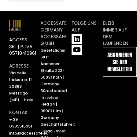
ACCESSAFE
FOLGE UNS
BLEIB
GERMANY
AUF
IMMER AUF
L
Y
ACCESSAFE
DEM
ACCESS
i
o
GMBH
LAUFENDEN
SRL | P. IVA
n
u
Gesetzlicher
05718410961
ABONNIEREN
k
t
Sitz:
SIE DEN
e
u
Aachener
ADRESSE
NEWSLETTER
d
b
Straße 222 |
Via delle
i
e
50931 Köln |
Industrie, 11
n
Germany
20883
Bürostandort:
Mezzago
Im Lehrer
(MB) – Italy
Feld 24 |
89081 Ulm |
KONTAKT
Germany
+ 39
Geschäftsführer:
0399515951
Guido Emilio
info@accessafe.eu