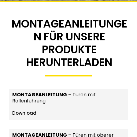
Montageanleitun
MONTAGEANLEITUNGE
g
N FÜR UNSERE
PRODUKTE
Laden Sie die Dateien herunter, die Sie
interessieren
HERUNTERLADEN
Kontaktieren Sie uns
MONTAGEANLEITUNG
– Türen mit
Rollenführung
Download
MONTAGEANLEITUNG
– Türen mit oberer