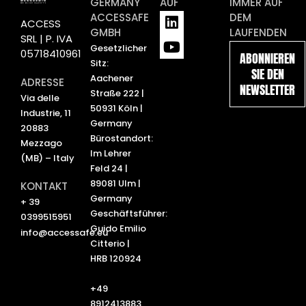
GERMANY
AUF
IMMER AUF
L
Y
ACCESSAFE
DEM
ACCESS
i
o
GMBH
LAUFENDEN
SRL | P. IVA
n
u
Gesetzlicher
05718410961
ABONNIEREN
k
t
Sitz:
SIE DEN
e
u
Aachener
ADRESSE
NEWSLETTER
d
b
Straße 222 |
Via delle
i
e
50931 Köln |
Industrie, 11
n
Germany
20883
Bürostandort:
Mezzago
Im Lehrer
(MB) – Italy
Feld 24 |
89081 Ulm |
KONTAKT
Germany
+ 39
Geschäftsführer:
0399515951
Guido Emilio
info@accessafe.eu
Citterio |
HRB 120924
+49
8912413883