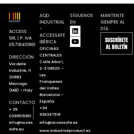
AQD
SÍGUENOS
MANTENTE
INDUSTRIAL
EN
SIEMPRE AL
L
Y
-
DÍA
ACCESS
i
o
ACCESSAFE
SRL | P. IVA
SUSCRÍBETE
n
u
IBÉRICA
05718410961
AL BOLETÍN
k
t
OFICINAS
e
u
CENTRALES
DIRECCIÓN
d
b
Calle Alba 1,
Via delle
i
e
2-3 08520 –
Industrie, 11
n
Les
20883
Franqueses
Mezzago
del Valles
(MB) – Italy
Barcelona –
España
CONTACTO
+34
+ 39
936347518
0399515951
info@accessafe.es
info@acces
safe.eu
www.industrialproduct.es