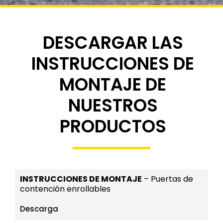
Instrucciones de
DESCARGAR LAS
montaje
INSTRUCCIONES DE
MONTAJE DE
Descarga los archivos de tu interés
NUESTROS
Contáctanos
PRODUCTOS
INSTRUCCIONES DE MONTAJE
– Puertas de
contención enrollables
Descarga