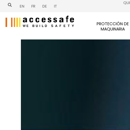
Ir
QU
EN
FR
DE
IT
al
contenido
PROTECCIÓN DE
MAQUINARIA