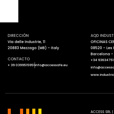
DIRECCIÓN
AQD INDUSTR
Via delle Industrie, 11
OFICINAS CEN
20883 Mezzago (MB) – Italy
08520 – Les 
Barcelona –
CONTACTO
+34 93634751
+ 39 0399515951
info@accessafe.eu
info@accessa
www.industri
ACCESS SRL | 