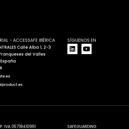
IAL - ACCESSAFE IBÉRICA
SÍGUENOS EN
L
Y
TRALES Calle Alba 1, 2-3
i
o
Franqueses del Valles
n
u
 España
k
t
8
e
u
fe.es
d
b
i
e
alproduct.es
n
P. IVA 05718410961
SAFEGUARDING