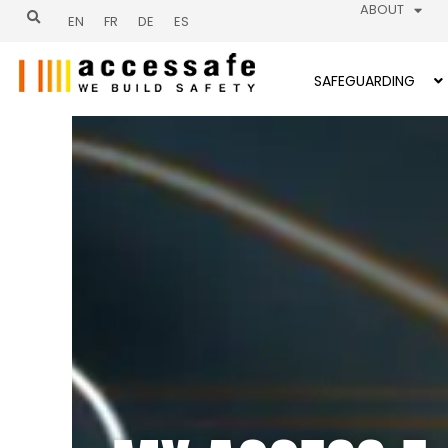
Vai
ABOUT
EN
FR
DE
ES
al
contenuto
SAFEGUARDING