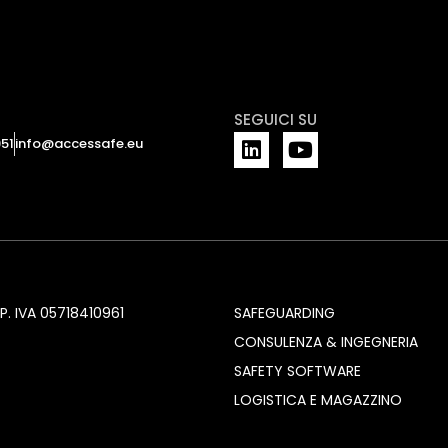
SEGUICI SU
L
Y
51
info@accessafe.eu
i
o
n
u
k
t
e
u
d
b
i
e
n
P. IVA 05718410961
SAFEGUARDING
CONSULENZA & INGEGNERIA
SAFETY SOFTWARE
LOGISTICA E MAGAZZINO