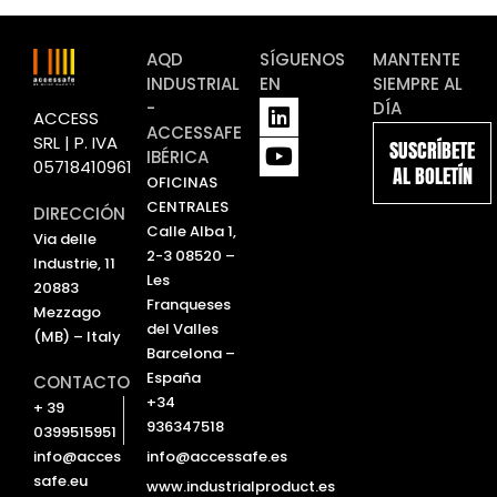
AQD
SÍGUENOS
MANTENTE
INDUSTRIAL
EN
SIEMPRE AL
L
Y
-
DÍA
ACCESS
i
o
ACCESSAFE
SRL | P. IVA
SUSCRÍBETE
n
u
IBÉRICA
05718410961
AL BOLETÍN
k
t
OFICINAS
e
u
CENTRALES
DIRECCIÓN
d
b
Calle Alba 1,
Via delle
i
e
2-3 08520 –
Industrie, 11
n
Les
20883
Franqueses
Mezzago
del Valles
(MB) – Italy
Barcelona –
España
CONTACTO
+34
+ 39
936347518
0399515951
info@accessafe.es
info@acces
safe.eu
www.industrialproduct.es