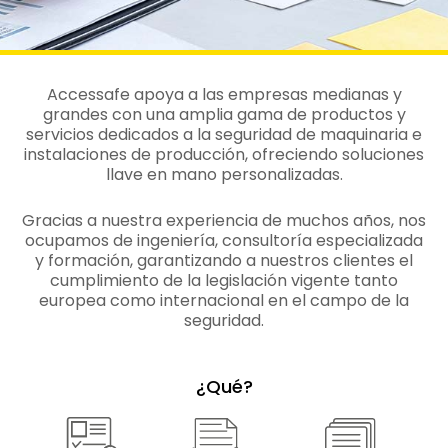
SOLUCIONES
Accessafe apoya a las empresas medianas y
grandes con una amplia gama de productos y
COMPLETAS PARA LA
servicios dedicados a la seguridad de maquinaria e
instalaciones de producción, ofreciendo soluciones
llave en mano personalizadas.
SEGURIDAD DE
Gracias a nuestra experiencia de muchos años, nos
MAQUINARIA E
ocupamos de ingeniería, consultoría especializada
y formación, garantizando a nuestros clientes el
INSTALACIONES
cumplimiento de la legislación vigente tanto
europea como internacional en el campo de la
INDUSTRIALES
seguridad.
¿Qué?
Contáctanos para recibir asesoramiento