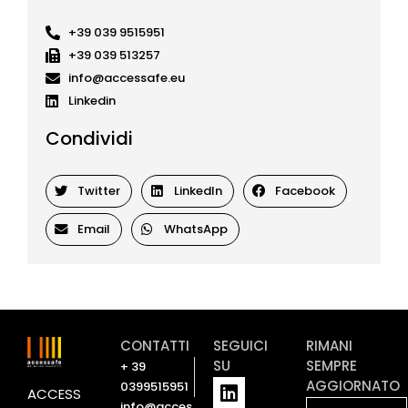
+39 039 9515951
+39 039 513257
info@accessafe.eu
Linkedin
Condividi
Twitter
LinkedIn
Facebook
Email
WhatsApp
CONTATTI
SEGUICI
RIMANI
SU
SEMPRE
+ 39
L
Y
AGGIORNATO
0399515951
ACCESS
i
o
info@acces