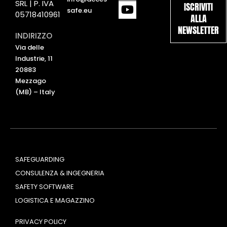
SRL | P. IVA
ISCRIVITI
n
u
safe.eu
05718410961
ALLA
k
t
NEWSLETTER
e
u
INDIRIZZO
d
b
Via delle
i
e
Industrie, 11
n
20883
Mezzago
(MB) – Italy
SAFEGUARDING
CONSULENZA & INGEGNERIA
SAFETY SOFTWARE
LOGISTICA E MAGAZZINO
PRIVACY POLICY