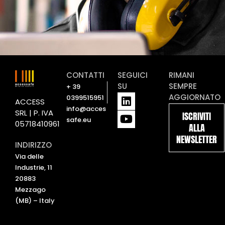
CONTATTI
SEGUICI
RIMANI
SU
SEMPRE
+ 39
L
Y
AGGIORNATO
0399515951
ACCESS
i
o
info@acces
SRL | P. IVA
ISCRIVITI
n
u
safe.eu
05718410961
ALLA
k
t
NEWSLETTER
e
u
INDIRIZZO
d
b
Via delle
i
e
Industrie, 11
n
20883
Mezzago
(MB) – Italy