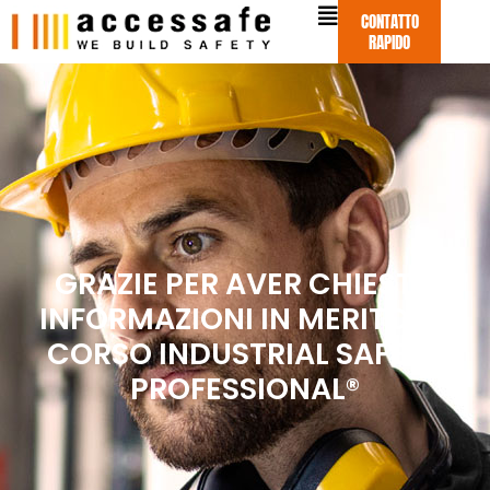
Vai
CONTATTO
al
RAPIDO
contenuto
GRAZIE PER AVER CHIESTO
INFORMAZIONI IN MERITO AL
CORSO INDUSTRIAL SAFETY
PROFESSIONAL®