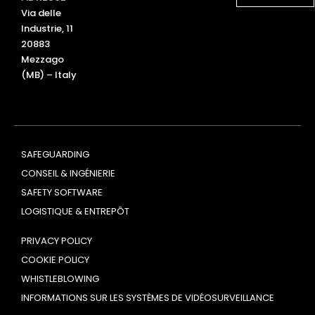
d
b
Via delle
i
e
Industrie, 11
n
20883
Mezzago
(MB) – Italy
SAFEGUARDING
CONSEIL & INGÉNIERIE
SAFETY SOFTWARE
LOGISTIQUE & ENTREPÔT
PRIVACY POLICY
COOKIE POLICY
WHISTLEBLOWING
INFORMATIONS SUR LES SYSTÈMES DE VIDÉOSURVEILLANCE