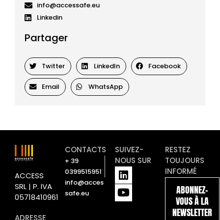
info@accessafe.eu
Linkedin
Partager
Twitter
LinkedIn
Facebook
Email
WhatsApp
CONTACTS
SUIVEZ-
RESTEZ
NOUS SUR
TOUJOURS
+ 39
L
Y
INFORMÉ
0399515951
ACCESS
i
o
info@acces
SRL | P. IVA
ABONNEZ-
n
u
safe.eu
05718410961
VOUS À LA
k
t
NEWSLETTER
e
u
ADRESSE