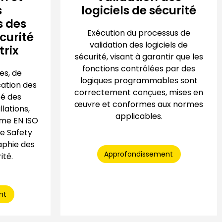
s
logiciels de sécurité
 des
Exécution du processus de
curité
validation des logiciels de
trix
sécurité, visant à garantir que les
fonctions contrôlées par des
es, de
logiques programmables sont
cation des
correctement conçues, mises en
té des
œuvre et conformes aux normes
lations,
applicables.
me EN ISO
de Safety
aphie des
Approfondissement
ité.
nt