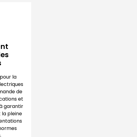
nt
des
s
pour la
lectriques
mmande de
ications et
à garantir
t la pleine
entations
 normes
.