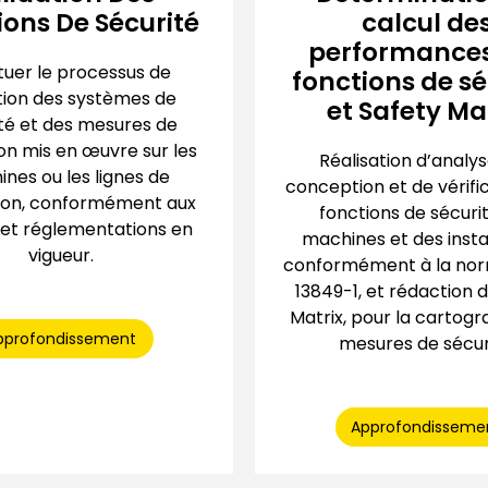
ions De Sécurité
calcul de
performances
tuer le processus de
fonctions de sé
tion des systèmes de
et Safety Ma
té et des mesures de
on mis en œuvre sur les
Réalisation d’analys
nes ou les lignes de
conception et de vérifi
ion, conformément aux
fonctions de sécuri
et réglementations en
machines et des instal
vigueur.
conformément à la nor
13849-1, et rédaction 
Matrix, pour la cartogr
pprofondissement
mesures de sécur
Approfondisseme