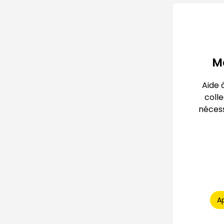
M
Aide 
coll
nécess
A