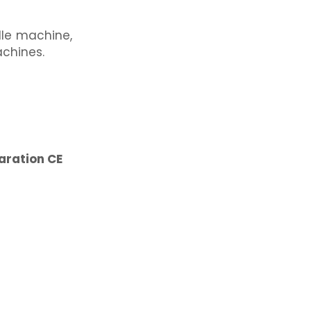
lle machine,
achines.
aration CE