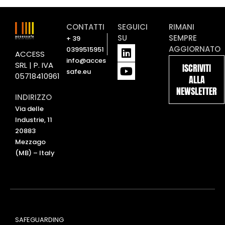
CONTATTI
SEGUICI
RIMANI
SU
SEMPRE
+ 39
L
Y
AGGIORNATO
0399515951
ACCESS
i
o
info@acces
SRL | P. IVA
ISCRIVITI
n
u
safe.eu
05718410961
ALLA
k
t
NEWSLETTER
e
u
INDIRIZZO
d
b
Via delle
i
e
Industrie, 11
n
20883
Mezzago
(MB) – Italy
SAFEGUARDING