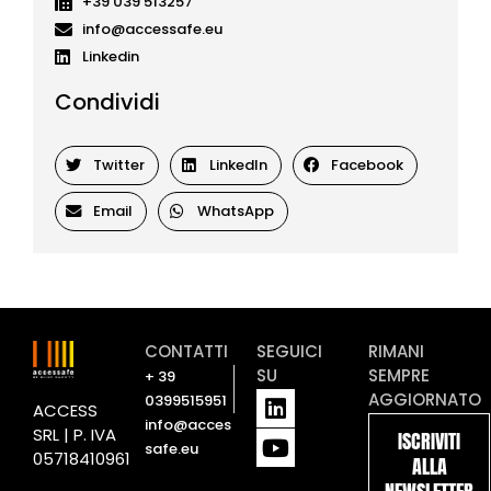
+39 039 513257
info@accessafe.eu
Linkedin
Condividi
Twitter
LinkedIn
Facebook
Email
WhatsApp
CONTATTI
SEGUICI
RIMANI
SU
SEMPRE
+ 39
L
Y
AGGIORNATO
0399515951
ACCESS
i
o
info@acces
SRL | P. IVA
ISCRIVITI
n
u
safe.eu
05718410961
ALLA
k
t