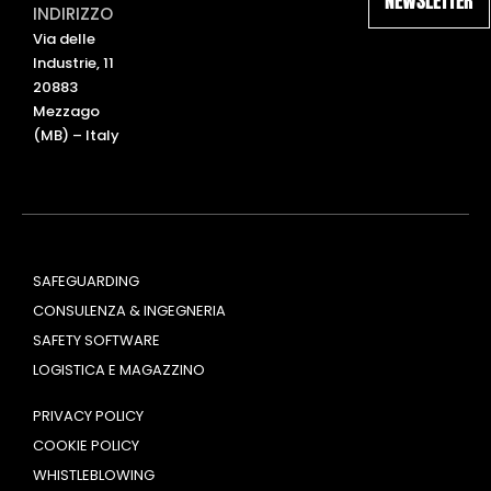
NEWSLETTER
e
u
INDIRIZZO
d
b
Via delle
i
e
Industrie, 11
n
20883
Mezzago
(MB) – Italy
SAFEGUARDING
CONSULENZA & INGEGNERIA
SAFETY SOFTWARE
LOGISTICA E MAGAZZINO
PRIVACY POLICY
COOKIE POLICY
WHISTLEBLOWING