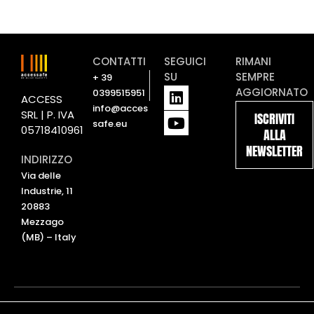
CONTATTI
SEGUICI
RIMANI
SU
SEMPRE
+ 39
L
Y
AGGIORNATO
0399515951
ACCESS
i
o
info@acces
SRL | P. IVA
ISCRIVITI
n
u
safe.eu
05718410961
ALLA
k
t
NEWSLETTER
e
u
INDIRIZZO
d
b
Via delle
i
e
Industrie, 11
n
20883
Mezzago
(MB) – Italy