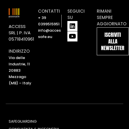
CONTATTI
SEGUICI
RIMANI
SU
SEMPRE
+ 39
L
Y
AGGIORNATO
0399515951
ACCESS
i
o
info@acces
SRL | P. IVA
ISCRIVITI
n
u
safe.eu
05718410961
ALLA
k
t
NEWSLETTER
e
u
INDIRIZZO
d
b
Via delle
i
e
Industrie, 11
n
20883
Mezzago
(MB) – Italy
SAFEGUARDING