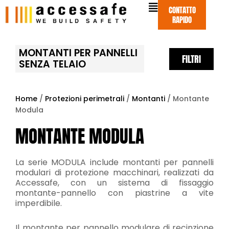
Vai
CONTATTO
al
RAPIDO
contenuto
MONTANTI PER PANNELLI
FILTRI
SENZA TELAIO
Home
/
Protezioni perimetrali
/
Montanti
/ Montante
Modula
MONTANTE MODULA
La serie MODULA include montanti per pannelli
modulari di protezione macchinari, realizzati da
Accessafe, con un sistema di fissaggio
montante-pannello con piastrine a vite
imperdibile.
Il montante per pannello modulare di recinzione