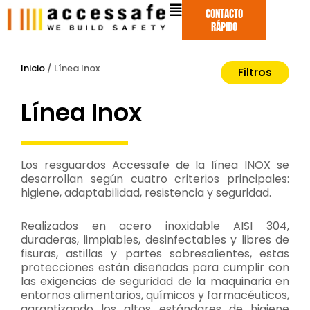
Ir
CONTACTO
al
RÁPIDO
contenido
Inicio
/ Línea Inox
Filtros
Línea Inox
Los resguardos Accessafe de la línea INOX se
desarrollan según cuatro criterios principales:
higiene, adaptabilidad, resistencia y seguridad.
Realizados en acero inoxidable AISI 304,
duraderas, limpiables, desinfectables y libres de
fisuras, astillas y partes sobresalientes, estas
protecciones están diseñadas para cumplir con
las exigencias de seguridad de la maquinaria en
entornos alimentarios, químicos y farmacéuticos,
garantizando los altos estándares de higiene