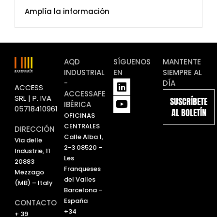
Amplía la información
AQD
SÍGUENOS
MANTENTE
INDUSTRIAL
EN
SIEMPRE AL
L
Y
-
DÍA
ACCESS
i
o
ACCESSAFE
SRL | P. IVA
SUSCRÍBETE
n
u
IBÉRICA
05718410961
AL BOLETÍN
k
t
OFICINAS
e
u
CENTRALES
DIRECCIÓN
d
b
Calle Alba 1,
Via delle
i
e
2-3 08520 –
Industrie, 11
n
Les
20883
Franqueses
Mezzago
del Valles
(MB) – Italy
Barcelona –
España
CONTACTO
+34
+ 39