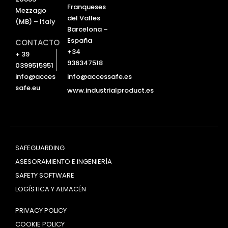
Franqueses
Mezzago
del Valles
(MB) – Italy
Barcelona –
España
CONTACTO
+34
+ 39
936347518
0399515951
info@accessafe.es
info@acces
safe.eu
www.industrialproduct.es
SAFEGUARDING
ASESORAMIENTO E INGENIERÍA
SAFETY SOFTWARE
LOGÍSTICA Y ALMACÉN
PRIVACY POLICY
COOKIE POLICY