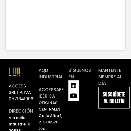
AQD
SÍGUENOS
MANTENTE
INDUSTRIAL
EN
SIEMPRE AL
L
Y
-
DÍA
ACCESS
i
o
ACCESSAFE
SRL | P. IVA
SUSCRÍBETE
n
u
IBÉRICA
05718410961
AL BOLETÍN
k
t
OFICINAS
e
u
CENTRALES
DIRECCIÓN
d
b
Calle Alba 1,
Via delle
i
e
2-3 08520 –
Industrie, 11
n
Les
20883