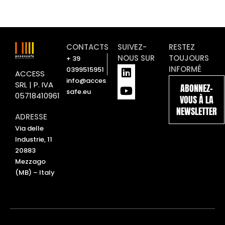
CONTACTS
SUIVEZ-
RESTEZ
NOUS SUR
TOUJOURS
+ 39
L
Y
INFORMÉ
0399515951
ACCESS
i
o
info@acces
SRL | P. IVA
ABONNEZ-
n
u
safe.eu
05718410961
VOUS À LA
k
t
NEWSLETTER
e
u
ADRESSE
d
b
Via delle
i
e
Industrie, 11
n
20883
Mezzago
(MB) – Italy