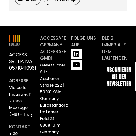
ACCESSAFE
FOLGE UNS
BLEIB
GERMANY
AUF
IMMER AUF
L
Y
ACCESSAFE
DEM
ACCESS
i
o
GMBH
LAUFENDEN
SRL | P. IVA
n
u
Gesetzlicher
05718410961
ABONNIEREN
k
t
Sitz:
SIE DEN
e
u
Aachener
ADRESSE
NEWSLETTER
d
b
Straße 222 |
Via delle
i
e
50931 Köln |
Industrie, 11
n
Germany
20883
Bürostandort:
Mezzago
Im Lehrer
(MB) – Italy
Feld 24 |
89081 Ulm |
KONTAKT
Germany
+ 39