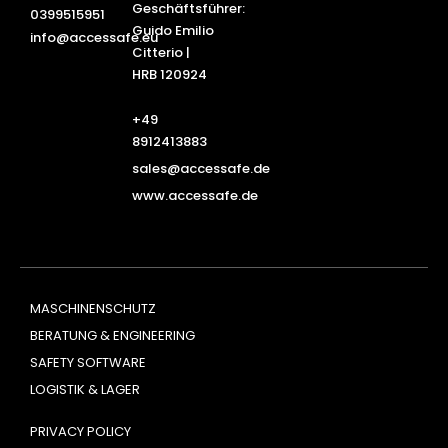
Geschäftsführer:
0399515951
Guido Emilio
info@accessafe.eu
Citterio |
HRB 120924
+49
8912413883
sales@accessafe.de
www.accessafe.de
MASCHINENSCHUTZ
BERATUNG & ENGINEERING
SAFETY SOFTWARE
LOGISTIK & LAGER
PRIVACY POLICY