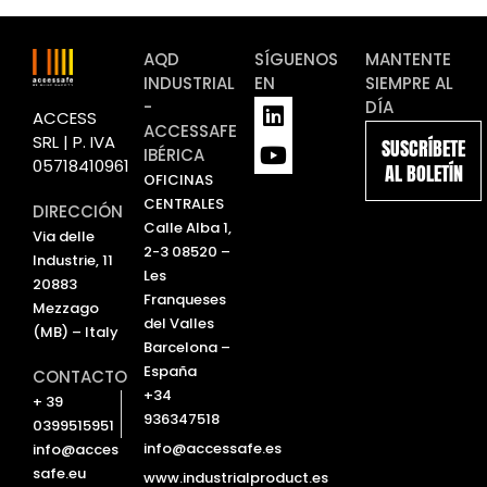
AQD
SÍGUENOS
MANTENTE
INDUSTRIAL
EN
SIEMPRE AL
L
Y
-
DÍA
ACCESS
i
o
ACCESSAFE
SRL | P. IVA
SUSCRÍBETE
n
u
IBÉRICA
05718410961
AL BOLETÍN
k
t
OFICINAS
e
u
CENTRALES
DIRECCIÓN
d
b
Calle Alba 1,
Via delle
i
e
2-3 08520 –
Industrie, 11
n
Les
20883
Franqueses
Mezzago
del Valles
(MB) – Italy
Barcelona –
España
CONTACTO
+34
+ 39
936347518
0399515951
info@accessafe.es
info@acces
safe.eu
www.industrialproduct.es