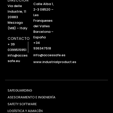
DIRECCIÓN
d
b
Calle Alba 1,
Via delle
i
e
2-3 08520 –
Industrie, 11
n
Les
20883
Franqueses
Mezzago
del Valles
(MB) – Italy
Barcelona –
España
CONTACTO
+34
+ 39
936347518
0399515951
info@accessafe.es
info@acces
safe.eu
www.industrialproduct.es
SAFEGUARDING
ASESORAMIENTO E INGENIERÍA
SAFETY SOFTWARE
LOGÍSTICA Y ALMACÉN