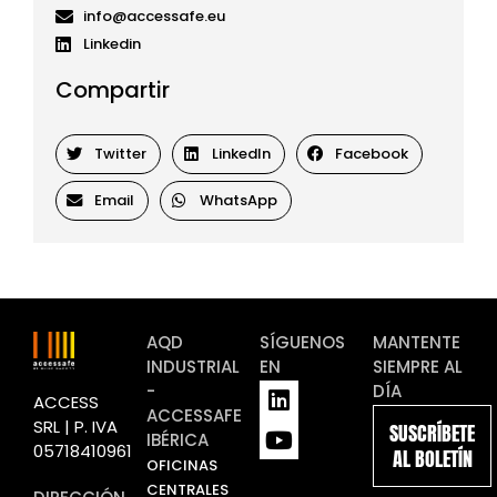
info@accessafe.eu
Linkedin
Compartir
Twitter
LinkedIn
Facebook
Email
WhatsApp
AQD
SÍGUENOS
MANTENTE
INDUSTRIAL
EN
SIEMPRE AL
L
Y
-
DÍA
ACCESS
i
o
ACCESSAFE
SRL | P. IVA
SUSCRÍBETE
n
u
IBÉRICA
05718410961
AL BOLETÍN
k
t
OFICINAS
e
u
CENTRALES