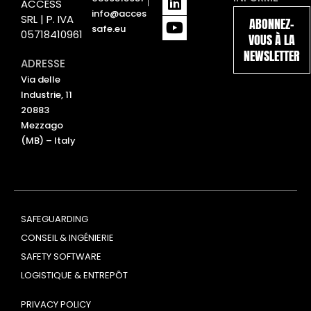
ACCESS
i
o
info@acces
SRL | P. IVA
ABONNEZ-
n
u
safe.eu
05718410961
VOUS À LA
k
t
NEWSLETTER
e
u
ADRESSE
d
b
Via delle
i
e
Industrie, 11
n
20883
Mezzago
(MB) – Italy
SAFEGUARDING
CONSEIL & INGÉNIERIE
SAFETY SOFTWARE
LOGISTIQUE & ENTREPÔT
PRIVACY POLICY