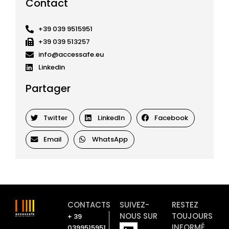
Contact
+39 039 9515951
+39 039 513257
info@accessafe.eu
Linkedin
Partager
Twitter
LinkedIn
Facebook
Email
WhatsApp
CONTACTS
SUIVEZ-
RESTEZ
NOUS SUR
TOUJOURS
+ 39
L
Y
INFORMÉ
0399515951