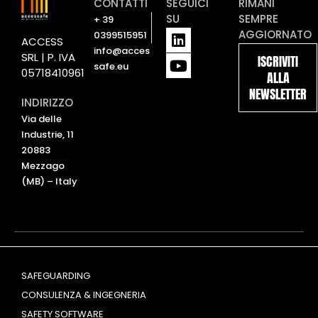
CONTATTI
SEGUICI
RIMANI
SU
SEMPRE
+ 39
L
Y
AGGIORNATO
0399515951
ACCESS
i
o
info@acces
SRL | P. IVA
ISCRIVITI
n
u
safe.eu
05718410961
ALLA
k
t
NEWSLETTER
e
u
INDIRIZZO
d
b
Via delle
i
e
Industrie, 11
n
20883
Mezzago
(MB) – Italy
SAFEGUARDING
CONSULENZA & INGEGNERIA
SAFETY SOFTWARE