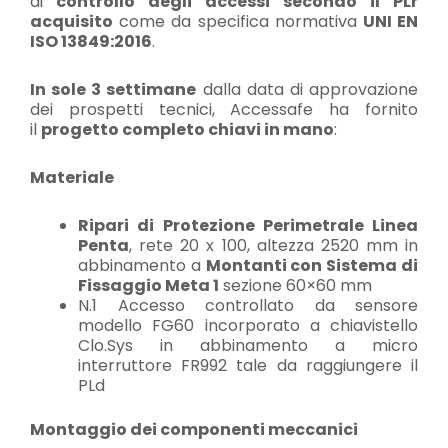
di
controllo degli accessi secondo il PLr
acquisito
come da specifica normativa
UNI EN
ISO 13849:2016
.
In sole 3 settimane
dalla data di approvazione
dei prospetti tecnici, Accessafe ha fornito
il
progetto completo chiavi in mano
:
Materiale
Ripari di Protezione Perimetrale Linea
Penta
, rete 20 x 100, altezza 2520 mm in
abbinamento a
Montanti con Sistema di
Fissaggio Meta 1
sezione 60×60 mm
N.1 Accesso controllato da sensore
modello FG60 incorporato a chiavistello
Clo.Sys in abbinamento a micro
interruttore FR992 tale da raggiungere il
PLd
Montaggio dei componenti meccanici