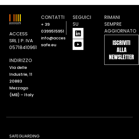
CONTATTI
SEGUICI
RIMANI
SU
SEMPRE
+ 39
L
Y
AGGIORNATO
0399515951
ACCESS
i
o
info@acces
SRL | P. IVA
ISCRIVITI
n
u
safe.eu
05718410961
ALLA
k
t
NEWSLETTER
e
u
INDIRIZZO
d
b
Via delle
i
e
Industrie, 11
n
20883
Mezzago
(MB) – Italy
SAFEGUARDING