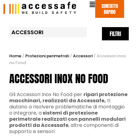
Vai
CONTATTO
al
RAPIDO
contenuto
ACCESSORI
FILTRI
Home
/
Protezioni perimetrali
/
Accessori
/ Accessori Inox
no Food
ACCESSORI INOX NO FOOD
Gli Accessori Inox No Food per
ripari protezione
macchinari, realizzati da Accessafe,
ti
aiutano a risolvere problematiche di montaggio
o integrare, a
sistemi di protezione
perimetrale realizzati con pannelli modulari
prodotti da Accessafe
, altre componenti di
supporto e sensori.