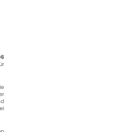
06
ür
ie
er
nd
ei
on