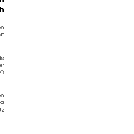
ch
en
it
ie
er
SO
en
SO
tz