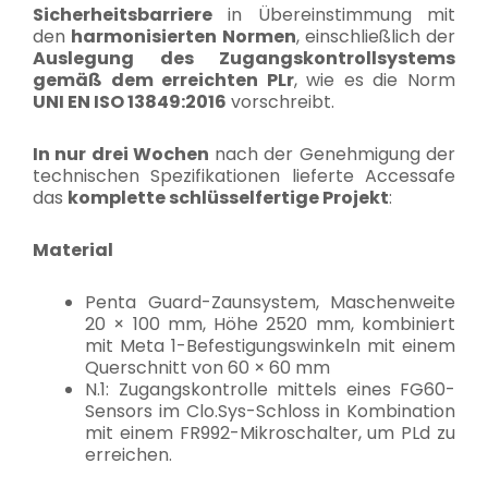
Sicherheitsbarriere
in Übereinstimmung mit
den
harmonisierten Normen
, einschließlich der
Auslegung des Zugangskontrollsystems
gemäß dem erreichten PLr
, wie es die Norm
UNI EN ISO 13849:2016
vorschreibt.
In nur drei Wochen
nach der Genehmigung der
technischen Spezifikationen lieferte Accessafe
das
komplette schlüsselfertige Projekt
:
Material
Penta Guard-Zaunsystem, Maschenweite
20 × 100 mm, Höhe 2520 mm, kombiniert
mit Meta 1-Befestigungswinkeln mit einem
Querschnitt von 60 × 60 mm
N.1: Zugangskontrolle mittels eines FG60-
Sensors im Clo.Sys-Schloss in Kombination
mit einem FR992-Mikroschalter, um PLd zu
erreichen.