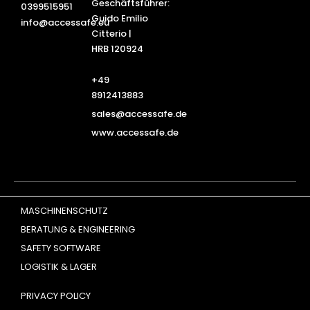
Geschäftsführer:
0399515951
Guido Emilio
info@accessafe.eu
Citterio |
HRB 120924
+49
8912413883
sales@accessafe.de
www.accessafe.de
MASCHINENSCHUTZ
BERATUNG & ENGINEERING
SAFETY SOFTWARE
LOGISTIK & LAGER
PRIVACY POLICY