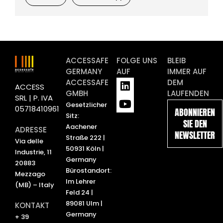
ACCESSAFE
FOLGE UNS
BLEIB
GERMANY
AUF
IMMER AUF
L
Y
ACCESSAFE
DEM
ACCESS
i
o
GMBH
LAUFENDEN
SRL | P. IVA
n
u
Gesetzlicher
05718410961
ABONNIEREN
k
t
Sitz:
SIE DEN
e
u
Aachener
ADRESSE
NEWSLETTER
d
b
Straße 222 |
Via delle
i
e
50931 Köln |
Industrie, 11
n
Germany
20883
Bürostandort:
Mezzago
Im Lehrer
(MB) – Italy
Feld 24 |
89081 Ulm |
KONTAKT
Germany
+ 39