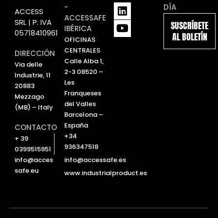
L
Y
-
DÍA
ACCESS
i
o
ACCESSAFE
SRL | P. IVA
SUSCRÍBETE
n
u
IBÉRICA
05718410961
AL BOLETÍN
k
t
OFICINAS
e
u
CENTRALES
DIRECCIÓN
d
b
Calle Alba 1,
Via delle
i
e
2-3 08520 –
Industrie, 11
n
Les
20883
Franqueses
Mezzago
del Valles
(MB) – Italy
Barcelona –
España
CONTACTO
+34
+ 39
936347518
0399515951
info@accessafe.es
info@acces
safe.eu
www.industrialproduct.es